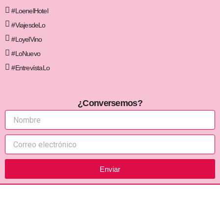
#LoenelHotel
#ViajesdeLo
#LoyelVino
#LoNuevo
#EntrevístaLo
¿Conversemos?
Enviar