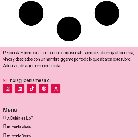
Periodista y licenciada en comunicación social especializada en gastronomía,
vinos y destilados con un hambre gigante por todo lo que abarca este rubro.
Además, de viajera empedernida.
hola@loenlamesa.cl
I
L
T
T
X
n
i
i
h
-
s
n
k
r
t
t
k
t
e
w
a
e
o
a
i
g
d
k
d
t
Menú
r
i
s
t
a
n
e
¿Quién es Lo?
m
r
#LoenlaMesa
#LoenlaBarra