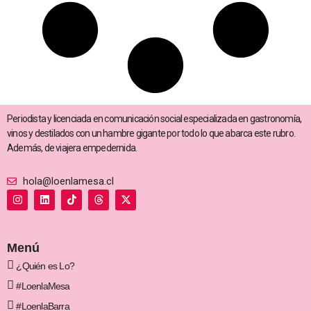
Periodista y licenciada en comunicación social especializada en gastronomía,
vinos y destilados con un hambre gigante por todo lo que abarca este rubro.
Además, de viajera empedernida.
hola@loenlamesa.cl
I
L
T
T
X
n
i
i
h
-
s
n
k
r
t
t
k
t
e
w
a
e
o
a
i
g
d
k
d
t
Menú
r
i
s
t
a
n
e
¿Quién es Lo?
m
r
#LoenlaMesa
#LoenlaBarra