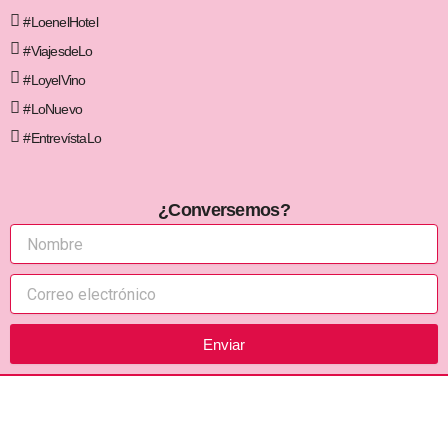
#LoenelHotel
#ViajesdeLo
#LoyelVino
#LoNuevo
#EntrevístaLo
¿Conversemos?
Enviar