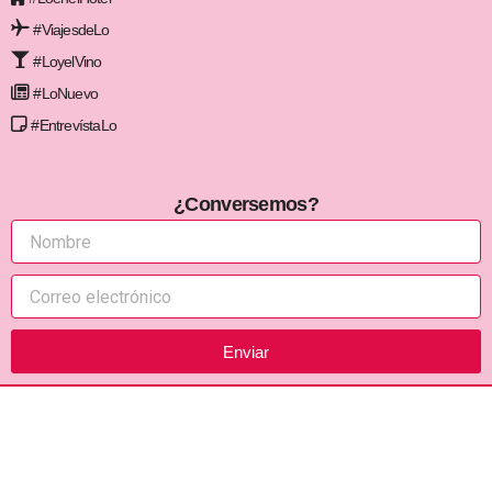
#ViajesdeLo
#LoyelVino
#LoNuevo
#EntrevístaLo
¿Conversemos?
Enviar