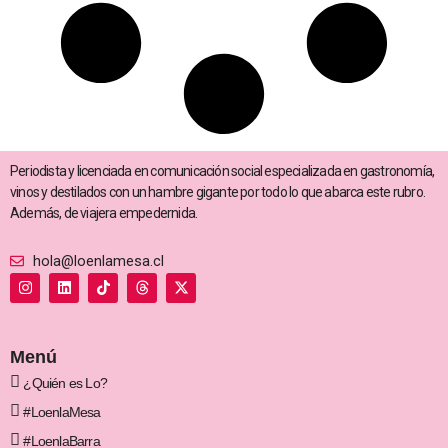
Periodista y licenciada en comunicación social especializada en gastronomía,
vinos y destilados con un hambre gigante por todo lo que abarca este rubro.
Además, de viajera empedernida.
hola@loenlamesa.cl
I
L
T
T
X
n
i
i
h
-
s
n
k
r
t
t
k
t
e
w
a
e
o
a
i
g
d
k
d
t
Menú
r
i
s
t
a
n
e
¿Quién es Lo?
m
r
#LoenlaMesa
#LoenlaBarra