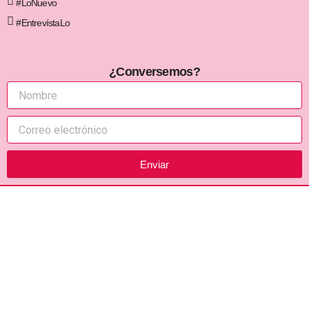
#LoNuevo
#EntrevístaLo
¿Conversemos?
Enviar