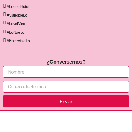
#LoenelHotel
#ViajesdeLo
#LoyelVino
#LoNuevo
#EntrevístaLo
¿Conversemos?
Enviar