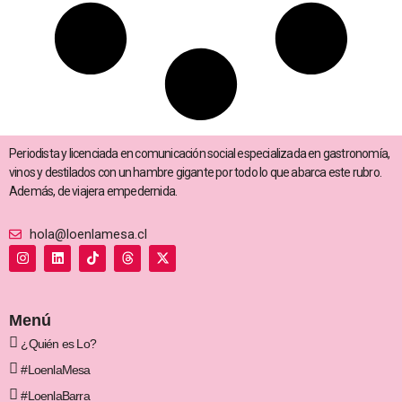
Periodista y licenciada en comunicación social especializada en gastronomía,
vinos y destilados con un hambre gigante por todo lo que abarca este rubro.
Además, de viajera empedernida.
hola@loenlamesa.cl
I
L
T
T
X
n
i
i
h
-
s
n
k
r
t
t
k
t
e
w
a
e
o
a
i
g
d
k
d
t
Menú
r
i
s
t
a
n
e
¿Quién es Lo?
m
r
#LoenlaMesa
#LoenlaBarra