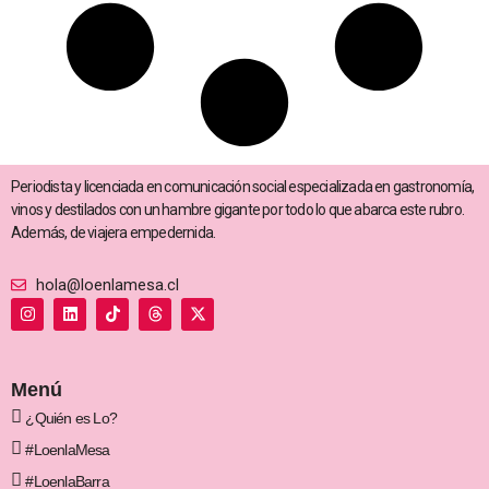
Periodista y licenciada en comunicación social especializada en gastronomía,
vinos y destilados con un hambre gigante por todo lo que abarca este rubro.
Además, de viajera empedernida.
hola@loenlamesa.cl
I
L
T
T
X
n
i
i
h
-
s
n
k
r
t
t
k
t
e
w
a
e
o
a
i
g
d
k
d
t
Menú
r
i
s
t
a
n
e
¿Quién es Lo?
m
r
#LoenlaMesa
#LoenlaBarra