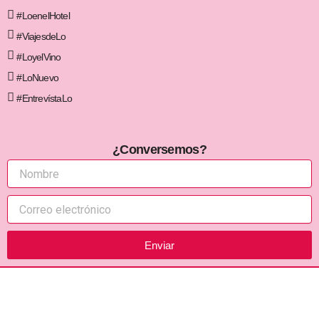
#LoenelHotel
#ViajesdeLo
#LoyelVino
#LoNuevo
#EntrevístaLo
¿Conversemos?
Enviar