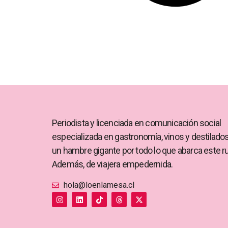
Periodista y licenciada en comunicación social
especializada en gastronomía, vinos y destilado
un hambre gigante por todo lo que abarca este r
Además, de viajera empedernida.
hola@loenlamesa.cl
I
L
T
T
X
n
i
i
h
-
s
n
k
r
t
t
k
t
e
w
a
e
o
a
i