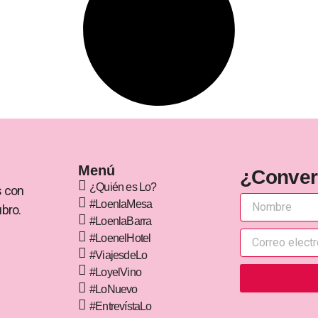
Menú
¿Conve
¿Quién es Lo?
s con
#LoenlaMesa
ubro.
#LoenlaBarra
#LoenelHotel
#ViajesdeLo
#LoyelVino
#LoNuevo
#EntrevístaLo