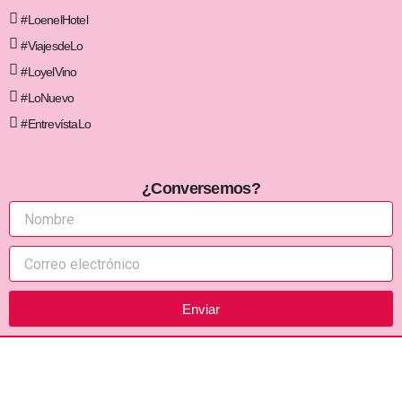
#LoenelHotel
#ViajesdeLo
#LoyelVino
#LoNuevo
#EntrevístaLo
¿Conversemos?
Enviar