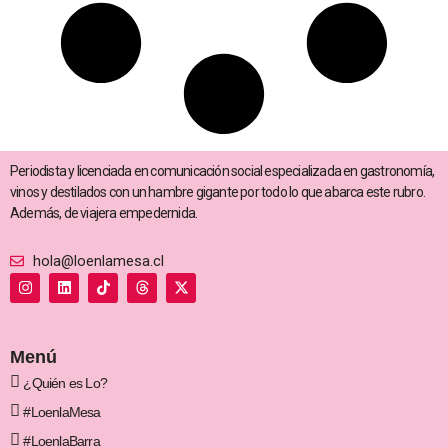
Periodista y licenciada en comunicación social especializada en gastronomía,
vinos y destilados con un hambre gigante por todo lo que abarca este rubro.
Además, de viajera empedernida.
hola@loenlamesa.cl
I
L
T
T
X
n
i
i
h
-
s
n
k
r
t
t
k
t
e
w
a
e
o
a
i
g
d
k
d
t
Menú
r
i
s
t
a
n
e
¿Quién es Lo?
m
r
#LoenlaMesa
#LoenlaBarra