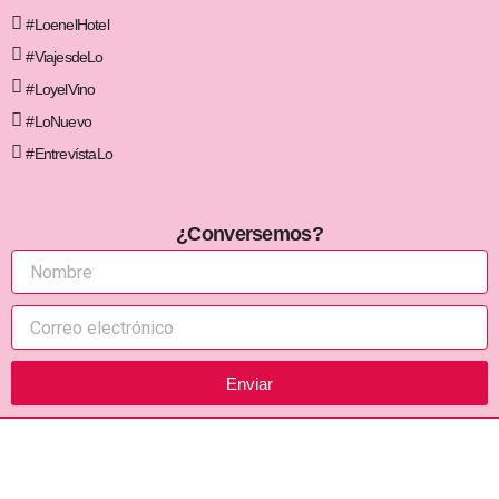
#LoenelHotel
#ViajesdeLo
#LoyelVino
#LoNuevo
#EntrevístaLo
¿Conversemos?
Enviar