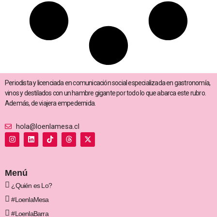
Periodista y licenciada en comunicación social especializada en gastronomía,
vinos y destilados con un hambre gigante por todo lo que abarca este rubro.
Además, de viajera empedernida.
hola@loenlamesa.cl
I
L
T
T
X
n
i
i
h
-
s
n
k
r
t
t
k
t
e
w
a
e
o
a
i
g
d
k
d
t
Menú
r
i
s
t
a
n
e
¿Quién es Lo?
m
r
#LoenlaMesa
#LoenlaBarra