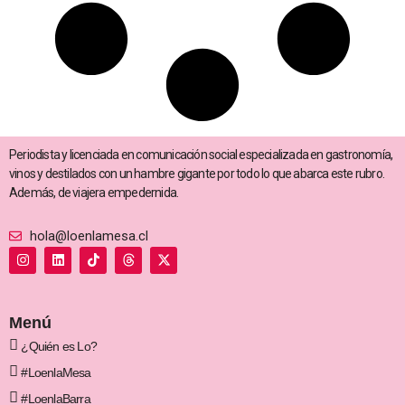
Periodista y licenciada en comunicación social especializada en gastronomía,
vinos y destilados con un hambre gigante por todo lo que abarca este rubro.
Además, de viajera empedernida.
hola@loenlamesa.cl
I
L
T
T
X
n
i
i
h
-
s
n
k
r
t
t
k
t
e
w
a
e
o
a
i
g
d
k
d
t
Menú
r
i
s
t
a
n
e
¿Quién es Lo?
m
r
#LoenlaMesa
#LoenlaBarra