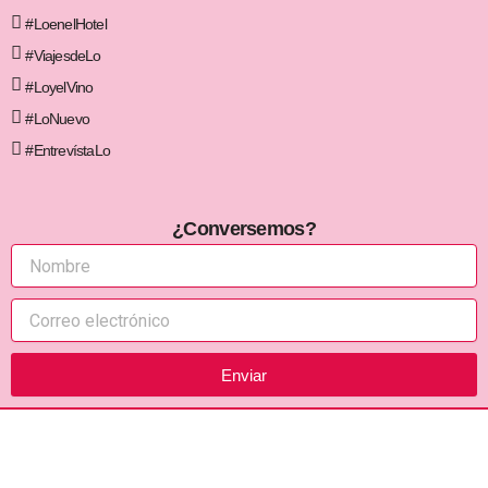
#LoenelHotel
#ViajesdeLo
#LoyelVino
#LoNuevo
#EntrevístaLo
¿Conversemos?
Enviar