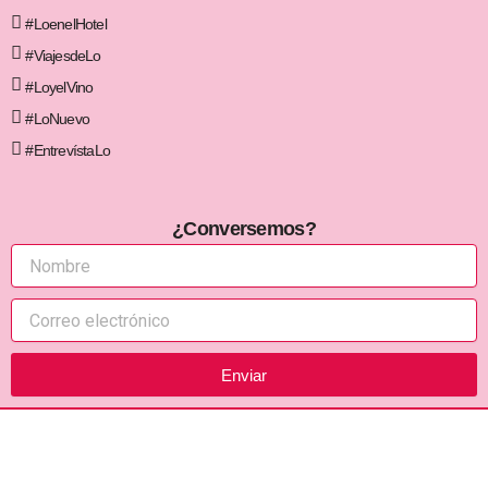
#LoenelHotel
#ViajesdeLo
#LoyelVino
#LoNuevo
#EntrevístaLo
¿Conversemos?
Enviar