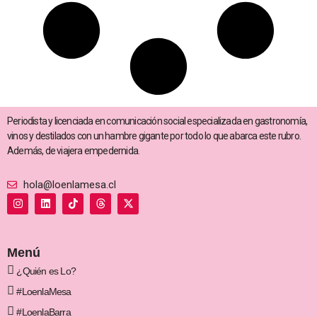
Periodista y licenciada en comunicación social especializada en gastronomía,
vinos y destilados con un hambre gigante por todo lo que abarca este rubro.
Además, de viajera empedernida.
hola@loenlamesa.cl
I
L
T
T
X
n
i
i
h
-
s
n
k
r
t
t
k
t
e
w
a
e
o
a
i
g
d
k
d
t
Menú
r
i
s
t
a
n
e
¿Quién es Lo?
m
r
#LoenlaMesa
#LoenlaBarra