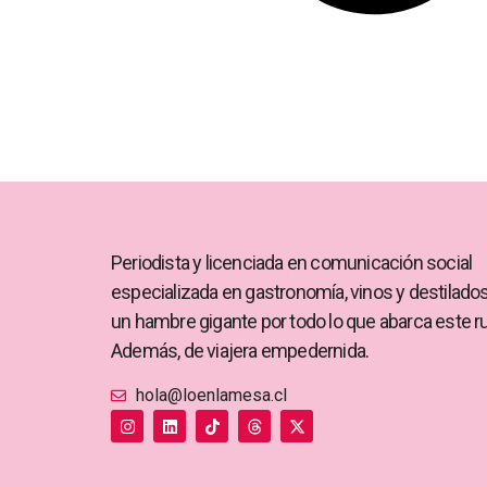
Periodista y licenciada en comunicación social
especializada en gastronomía, vinos y destilado
un hambre gigante por todo lo que abarca este r
Además, de viajera empedernida.
hola@loenlamesa.cl
I
L
T
T
X
n
i
i
h
-
s
n
k
r
t
t
k
t
e
w
a
e
o
a
i