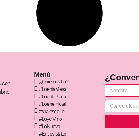
Menú
¿Conve
¿Quién es Lo?
s con
#LoenlaMesa
ubro.
#LoenlaBarra
#LoenelHotel
#ViajesdeLo
#LoyelVino
#LoNuevo
#EntrevístaLo