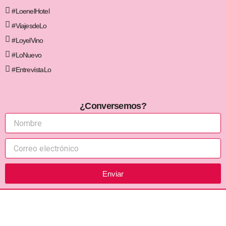
#LoenelHotel
#ViajesdeLo
#LoyelVino
#LoNuevo
#EntrevístaLo
¿Conversemos?
Enviar