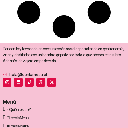
Periodista y licenciada en comunicación social especializada en gastronomía,
vinos y destilados con un hambre gigante por todo lo que abarca este rubro.
Además, de viajera empedernida.
hola@loenlamesa.cl
I
L
T
T
X
n
i
i
h
-
s
n
k
r
t
t
k
t
e
w
a
e
o
a
i
g
d
k
d
t
Menú
r
i
s
t
a
n
e
¿Quién es Lo?
m
r
#LoenlaMesa
#LoenlaBarra