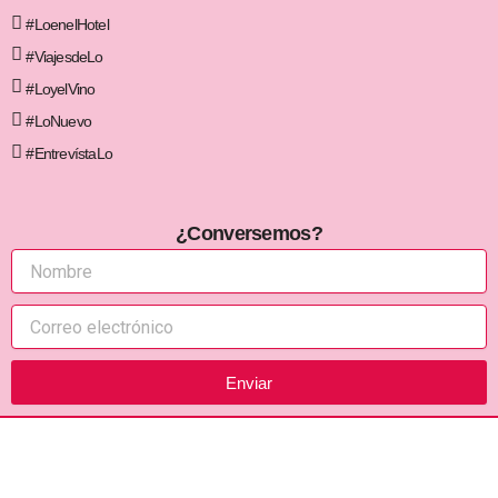
#LoenelHotel
#ViajesdeLo
#LoyelVino
#LoNuevo
#EntrevístaLo
¿Conversemos?
Enviar