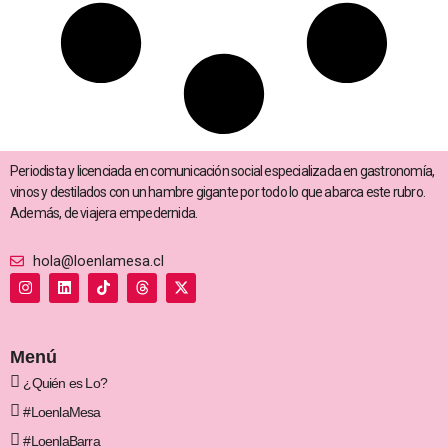
Periodista y licenciada en comunicación social especializada en gastronomía,
vinos y destilados con un hambre gigante por todo lo que abarca este rubro.
Además, de viajera empedernida.
hola@loenlamesa.cl
I
L
T
T
X
n
i
i
h
-
s
n
k
r
t
t
k
t
e
w
a
e
o
a
i
g
d
k
d
t
Menú
r
i
s
t
a
n
e
¿Quién es Lo?
m
r
#LoenlaMesa
#LoenlaBarra