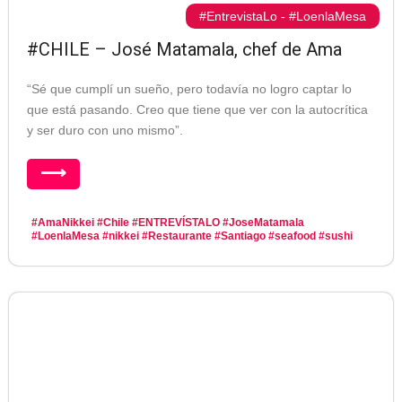
#EntrevistaLo
-
#LoenlaMesa
#CHILE – José Matamala, chef de Ama
“Sé que cumplí un sueño, pero todavía no logro captar lo
que está pasando. Creo que tiene que ver con la autocrítica
y ser duro con uno mismo”.
⟶
#AmaNikkei
#Chile
#ENTREVÍSTALO
#JoseMatamala
#LoenlaMesa
#nikkei
#Restaurante
#Santiago
#seafood
#sushi