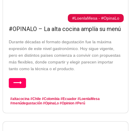
#LoenlaMesa
-
#OpinaLo
#OPINALO – La alta cocina amplía su menú
Durante décadas el formato degustación fue la máxima
expresión de este nivel gastronómico. Hoy sigue vigente,
pero en distintos países comienza a convivir con propuestas
más flexibles, donde compartir y elegir parecen importar
tanto como la técnica o el producto.
⟶
#altacocina
#Chile
#Colombia
#Ecuador
#LoenlaMesa
#menúdegustación
#OpinaLo
#Opinion
#Perú