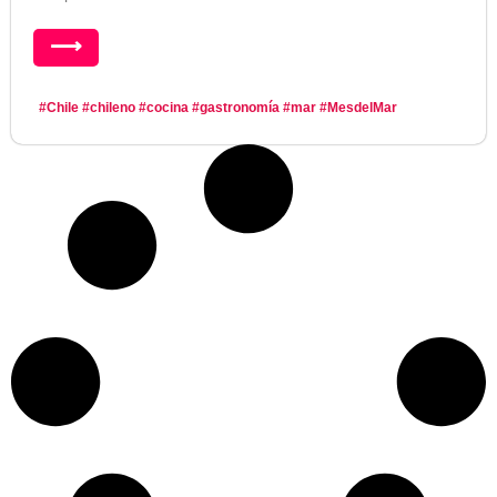
⟶
#Chile
#chileno
#cocina
#gastronomía
#mar
#MesdelMar