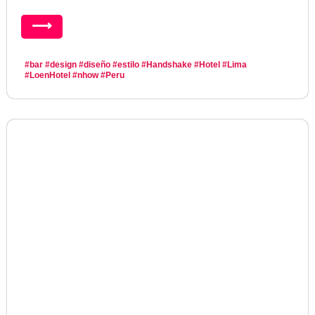
⟶
#bar
#design
#diseño
#estilo
#Handshake
#Hotel
#Lima
#LoenHotel
#nhow
#Peru