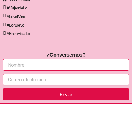
#ViajesdeLo
#LoyelVino
#LoNuevo
#EntrevístaLo
¿Conversemos?
Enviar