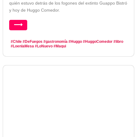
quién estuvo detrás de los fogones del extinto Guappo Bistró
y hoy de Huggo Comedor.
⟶
#Chile
#DeFuegos
#gastronomía
#Huggo
#HuggoComedor
#libro
#LoenlaMesa
#LoNuevo
#Maqui