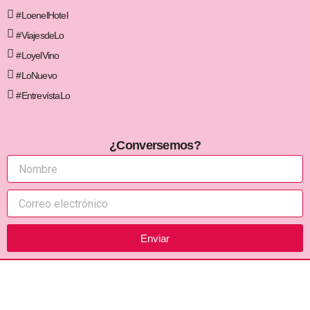
#LoenelHotel
#ViajesdeLo
#LoyelVino
#LoNuevo
#EntrevístaLo
¿Conversemos?
Enviar