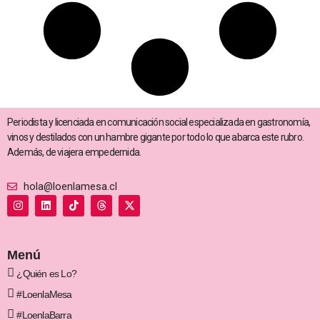
Periodista y licenciada en comunicación social especializada en gastronomía,
vinos y destilados con un hambre gigante por todo lo que abarca este rubro.
Además, de viajera empedernida.
hola@loenlamesa.cl
I
L
T
T
X
n
i
i
h
-
s
n
k
r
t
t
k
t
e
w
a
e
o
a
i
g
d
k
d
t
Menú
r
i
s
t
a
n
e
¿Quién es Lo?
m
r
#LoenlaMesa
#LoenlaBarra