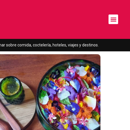
¿Quién e
r sobre comida, coctelería, hoteles, viajes y destinos.