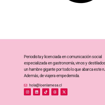
Periodista y licenciada en comunicación social
especializada en gastronomía, vinos y destilado
un hambre gigante por todo lo que abarca este r
Además, de viajera empedernida.
hola@loenlamesa.cl
I
L
T
T
X
n
i
i
h
-
s
n
k
r
t
t
k
t
e
w
a
e
o
a
i