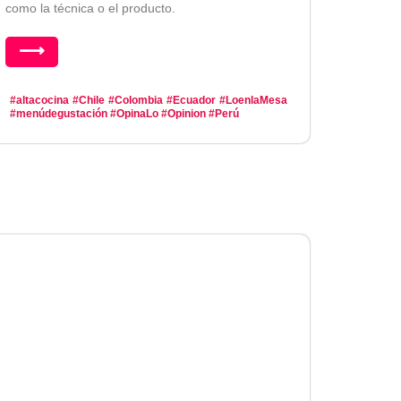
como la técnica o el producto.
⟶
#altacocina
#Chile
#Colombia
#Ecuador
#LoenlaMesa
#menúdegustación
#OpinaLo
#Opinion
#Perú