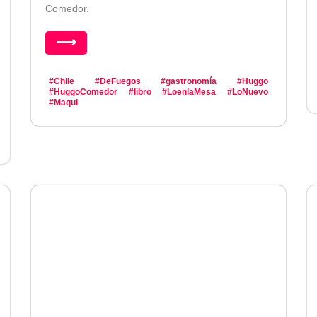
Comedor.
⟶
#Chile
#DeFuegos
#gastronomía
#Huggo
#HuggoComedor
#libro
#LoenlaMesa
#LoNuevo
#Maqui