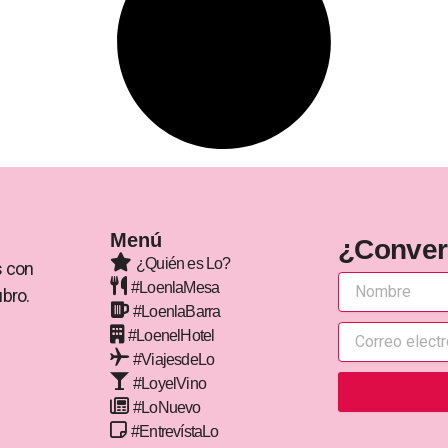
Menú
¿Conve
¿Quién es Lo?
s con
#LoenlaMesa
ubro.
#LoenlaBarra
#LoenelHotel
#ViajesdeLo
#LoyelVino
#LoNuevo
#EntrevístaLo