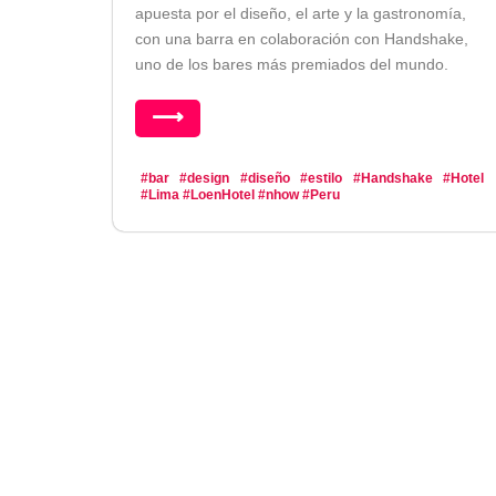
apuesta por el diseño, el arte y la gastronomía,
con una barra en colaboración con Handshake,
uno de los bares más premiados del mundo.
⟶
#bar
#design
#diseño
#estilo
#Handshake
#Hotel
#Lima
#LoenHotel
#nhow
#Peru