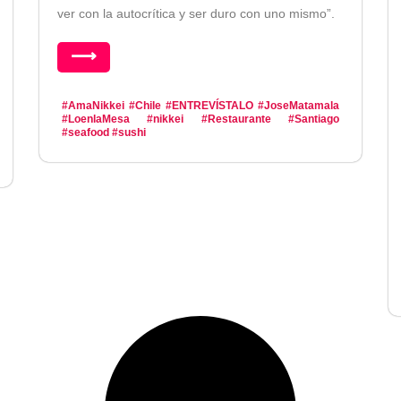
ver con la autocrítica y ser duro con uno mismo”.
⟶
#AmaNikkei
#Chile
#ENTREVÍSTALO
#JoseMatamala
#LoenlaMesa
#nikkei
#Restaurante
#Santiago
#seafood
#sushi