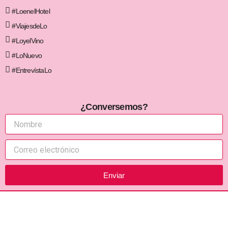
#LoenelHotel
#ViajesdeLo
#LoyelVino
#LoNuevo
#EntrevístaLo
¿Conversemos?
Enviar