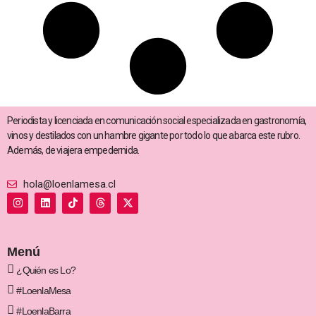
Periodista y licenciada en comunicación social especializada en gastronomía,
vinos y destilados con un hambre gigante por todo lo que abarca este rubro.
Además, de viajera empedernida.
hola@loenlamesa.cl
I
L
T
T
X
n
i
i
h
-
s
n
k
r
t
t
k
t
e
w
a
e
o
a
i
g
d
k
d
t
Menú
r
i
s
t
a
n
e
¿Quién es Lo?
m
r
#LoenlaMesa
#LoenlaBarra