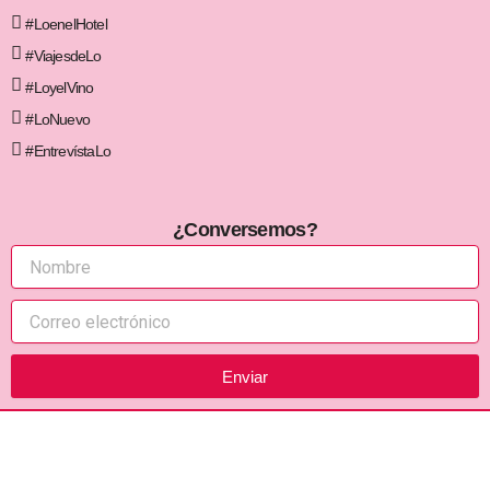
#LoenelHotel
#ViajesdeLo
#LoyelVino
#LoNuevo
#EntrevístaLo
¿Conversemos?
Enviar