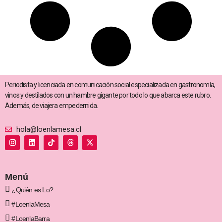
Periodista y licenciada en comunicación social especializada en gastronomía,
vinos y destilados con un hambre gigante por todo lo que abarca este rubro.
Además, de viajera empedernida.
hola@loenlamesa.cl
I
L
T
T
X
n
i
i
h
-
s
n
k
r
t
t
k
t
e
w
a
e
o
a
i
g
d
k
d
t
Menú
r
i
s
t
a
n
e
¿Quién es Lo?
m
r
#LoenlaMesa
#LoenlaBarra