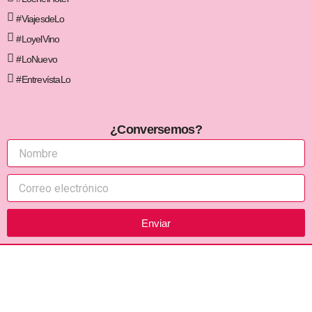
#ViajesdeLo
#LoyelVino
#LoNuevo
#EntrevístaLo
¿Conversemos?
Enviar