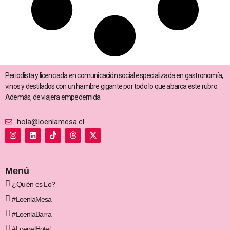
Periodista y licenciada en comunicación social especializada en gastronomía,
vinos y destilados con un hambre gigante por todo lo que abarca este rubro.
Además, de viajera empedernida.
hola@loenlamesa.cl
I
L
T
T
X
n
i
i
h
-
s
n
k
r
t
t
k
t
e
w
a
e
o
a
i
g
d
k
d
t
Menú
r
i
s
t
a
n
e
¿Quién es Lo?
m
r
#LoenlaMesa
#LoenlaBarra
#LoenelHotel