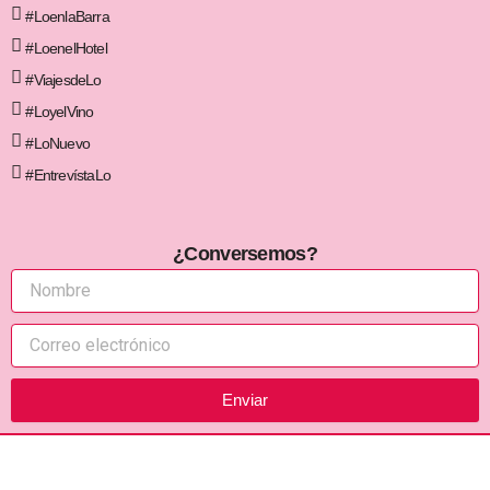
#LoenlaBarra
#LoenelHotel
#ViajesdeLo
#LoyelVino
#LoNuevo
#EntrevístaLo
¿Conversemos?
Enviar