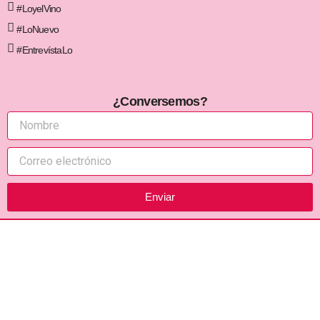
#LoyelVino
#LoNuevo
#EntrevístaLo
¿Conversemos?
Enviar