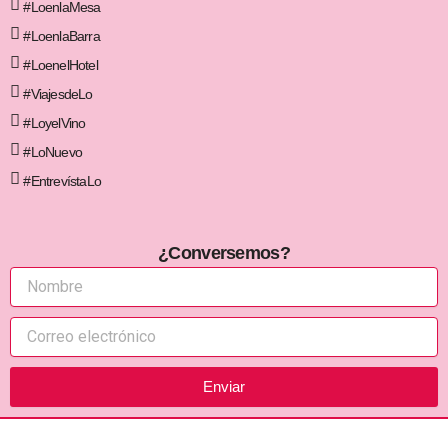
#LoenlaMesa
#LoenlaBarra
#LoenelHotel
#ViajesdeLo
#LoyelVino
#LoNuevo
#EntrevístaLo
¿Conversemos?
Enviar