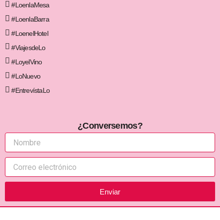
#LoenlaMesa
#LoenlaBarra
#LoenelHotel
#ViajesdeLo
#LoyelVino
#LoNuevo
#EntrevístaLo
¿Conversemos?
Enviar