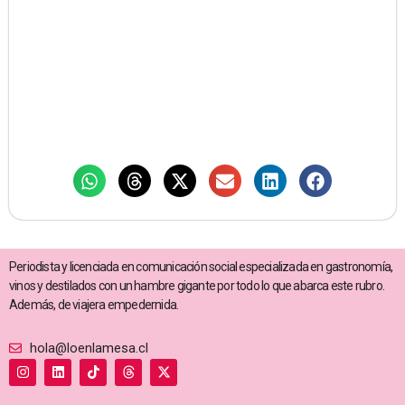
Periodista y licenciada en comunicación social especializada en gastronomía,
vinos y destilados con un hambre gigante por todo lo que abarca este rubro.
Además, de viajera empedernida.
hola@loenlamesa.cl
I
L
T
T
X
n
i
i
h
-
s
n
k
r
t
t
k
t
e
w