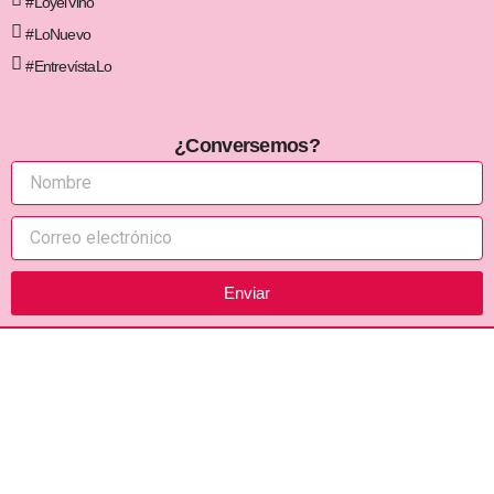
#LoyelVino
#LoNuevo
#EntrevístaLo
¿Conversemos?
Enviar