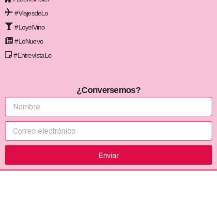
#ViajesdeLo
#LoyelVino
#LoNuevo
#EntrevístaLo
¿Conversemos?
Enviar